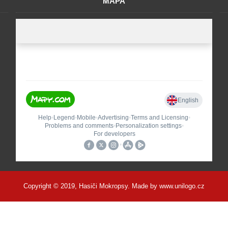
MAPA
Copyright © 2019, Hasiči Mokropsy. Made by
www.unilogo.cz