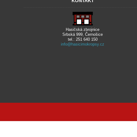
KONTAKT
Hasičská zbrojnice
Srbská 999, Černošice
tel.: 251 640 150
info@hasicimokropsy.cz