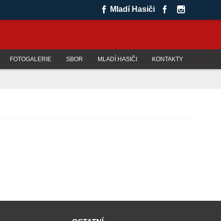
Mladí Hasiči
FOTOGALERIE
SBOR
MLADÍ HASIČI
KONTAKTY