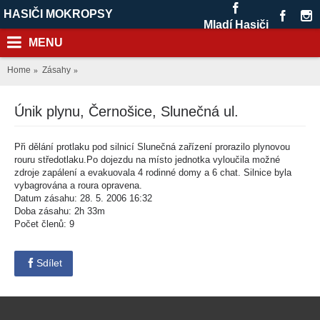
HASIČI MOKROPSY
Mladí Hasiči
MENU
Home
Zásahy
Únik plynu, Černošice, Slunečná ul.
Při dělání protlaku pod silnicí Slunečná zařízení prorazilo plynovou
rouru středotlaku.Po dojezdu na místo jednotka vyloučila možné
zdroje zapálení a evakuovala 4 rodinné domy a 6 chat. Silnice byla
vybagrována a roura opravena.
Datum zásahu: 28. 5. 2006 16:32
Doba zásahu: 2h 33m
Počet členů: 9
Sdílet