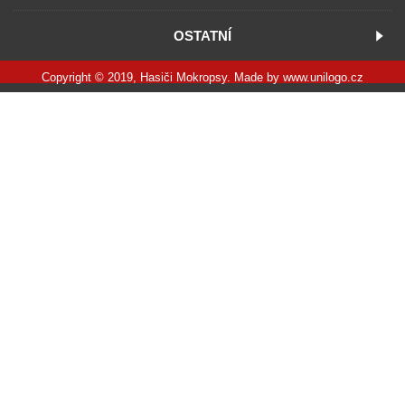
OSTATNÍ
Copyright © 2019, Hasiči Mokropsy. Made by
www.unilogo.cz