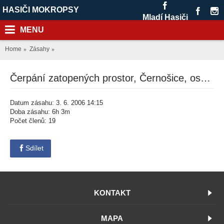
HASIČI MOKROPSY
Mladí Hasiči
MENU
Home
Zásahy
Čerpání zatopených prostor, Černošice, osada V topolích
Datum zásahu: 3. 6. 2006 14:15
Doba zásahu: 6h 3m
Počet členů: 19
Sdílet
KONTAKT
MAPA