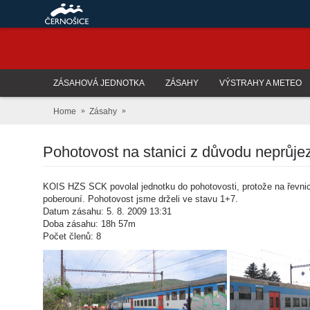
ZÁSAHOVÁ JEDNOTKA
ZÁSAHY
VÝSTRAHY A METEO
Home
Zásahy
Pohotovost na stanici z důvodu neprůje
KOIS HZS SCK povolal jednotku do pohotovosti, protože na řevnick
poberouní. Pohotovost jsme drželi ve stavu 1+7.
Datum zásahu: 5. 8. 2009 13:31
Doba zásahu: 18h 57m
Počet členů: 8