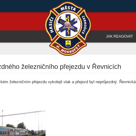
JAK REAGOVAT
zdného železničního přejezdu v Řevnicích
ém železničním přejezdu vykolejil vlak a přejezd byl neprůjezdný. Řevnická p