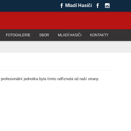
Mladí Hasiči
FOTOGALERIE
SBOR
MLADÍ HASIČI
KONTAKTY
rofesionální jednotka byla tímto odříznutá od naší strany