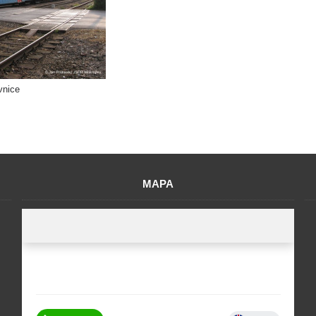
vnice
MAPA