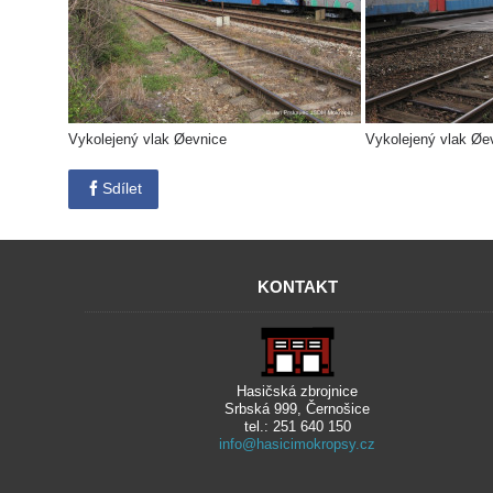
Vykolejený vlak Øevnice
Vykolejený vlak Øe
Sdílet
KONTAKT
Hasičská zbrojnice
Srbská 999, Černošice
tel.: 251 640 150
info@hasicimokropsy.cz