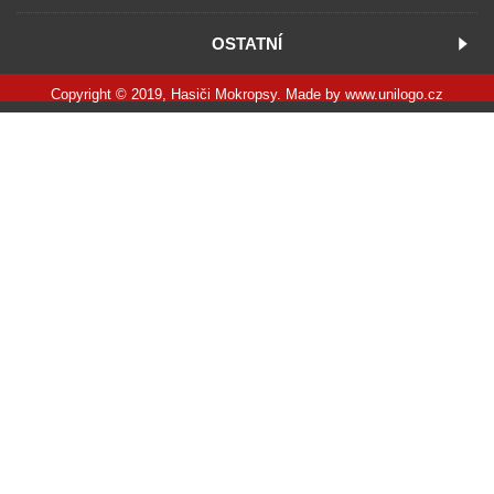
OSTATNÍ
Copyright © 2019, Hasiči Mokropsy. Made by
www.unilogo.cz