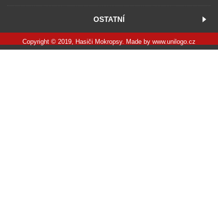
OSTATNÍ
Copyright © 2019, Hasiči Mokropsy. Made by
www.unilogo.cz