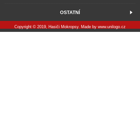
OSTATNÍ
Copyright © 2019, Hasiči Mokropsy. Made by
www.unilogo.cz