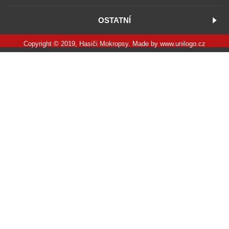
OSTATNÍ
Copyright © 2019, Hasiči Mokropsy. Made by
www.unilogo.cz