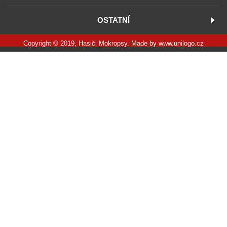
OSTATNÍ
Copyright © 2019, Hasiči Mokropsy. Made by
www.unilogo.cz